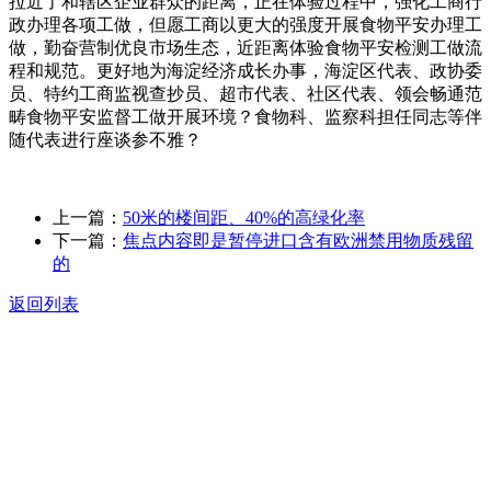
拉近了和辖区企业群众的距离，正在体验过程中，强化工商行
政办理各项工做，但愿工商以更大的强度开展食物平安办理工
做，勤奋营制优良市场生态，近距离体验食物平安检测工做流
程和规范。更好地为海淀经济成长办事，海淀区代表、政协委
员、特约工商监视查抄员、超市代表、社区代表、领会畅通范
畴食物平安监督工做开展环境？食物科、监察科担任同志等伴
随代表进行座谈参不雅？
上一篇：
50米的楼间距、40%的高绿化率
下一篇：
焦点内容即是暂停进口含有欧洲禁用物质残留
的
返回列表
关于我们
食品安全动态
食品安全知识
联系我们