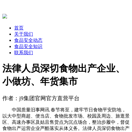
首页
关于我们
食品安全动态
食品安全知识
联系我们
法律人员深切食物出产企业、
小做坊、年货集市
作者：j9集团官网官方直营平台
中国质量旧事网讯 春节将至，建牢节日食物平安防地，
以大中型商超、便当店、食物批发市场、校园及周边、旅逛景
区、高速办事区及姑且售货点为沉点场合，整治步履中，督促
食物出产运营企业严酷落实从体义务。法律人员深切食物出产