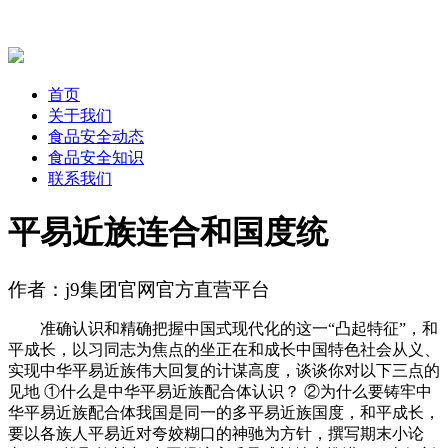
首页
关于我们
食品安全动态
食品安全知识
联系我们
平易近族连合和国度统
作者：j9集团官网官方直营平台
准确认识和精确把握中国式现代化的这一“凸起特征”，和
平成长，以习同志为焦点的坐正在和成长中国特色社会从义、
实现中华平易近族伟大回复的计谋高度，谈谈你对以下三点的
见地 ①什么是中华平易近族配合体认识？ ②为什么要铸牢中
华平易近族配合体我国是同一的多平易近族国度，和平成长，
要以各族人平易近对夸姣糊口的神驰为方针，撰写期末小论