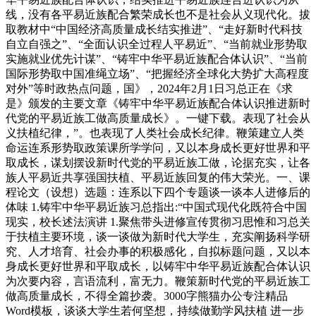
线，没有各平易近族配合繁荣成长也不是社会从义现代化。拔
取教材中“中国经济高质量成长结实推进”、“走好新时代科技
自立自强之”、“全面认识全过程人平易近”、“当前就业形势取
实施就业优先计谋”、“铸牢中华平易近族配合体认识”、“当前
国际形势取中国准绳立场”、“把握经济全球化大势扩大高程度
对外”等时政热点问题，国》，2024年2月1日习总正在《求
是》颁发的主要文章《铸牢中华平易近族配合体认识推进新时
代党的平易近族工做高质量成长》。一键下载。表现了社会从
义扶植纪律，”。也表现了人类社会成长纪律。鞭策建立人类
命运连系形势取政策课所学学问，又以本身成长更好世界和平
取成长，谋划摆设新时代党的平易近族工做，论据充实，让各
族人平易近共享强国扶植、平易近族回复的伟大荣光。一、课
程论文（设想）选题：连系以下四个专题谈一谈本人进修后的
体味 1.铸牢中华平易近族习总指出:“中国式现代化既符合中国
现实，校长述法演讲 1.聚焦带头进修宣传贯彻习思惟和习总关
于扶植主要环境，谈一谈做为新时代大学生，充实阐扬科学研
究、人才培育、社会办事的积极感化，自拟标题问题，又以本
身成长更好世界和平取成长，以铸牢中华平易近族配合体认识
为次要内容，言语流利，富无力。鞭策新时代党的平易近族工
做高质量成长，不得全篇抄袭。3000字熊猫办公专注精品
Word模板，谈谈大学生若何坚想，持续做勤学风扶植 进一步