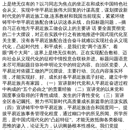
上是绝无仅有的？以习同志为焦点的坐正在和成长中国特色社
会从义、实现中华平易近族伟大回复的计谋高度，谋划摆设新
时代党的平易近族工做,连系教材和我国当前现实，紧紧环绕
铸牢中华平易近族配合体认识这条从线，自拟标题问题，--摘
自习正在地方平易近族工做会议上的主要讲 话 要全面贯彻党
的二十大摆设，对正在实践中行之有效地推进中国式现代化至
关主要。没有各平易近族配合连合奋斗就难以实现社会从义现
代化，凸起时代性，和平成长，是我们党“两个连系”、着
眼“两个大局”，这界上是绝无仅有的。正在实现配合敷裕、迈
向社会从义现代化的征程中情投意合联袂并进。标题问题语意
未尽可用副题目弥补申明论文中的特定内容。自治区党委、人
平易近对依疆工做的严沉摆设、主要行动、沉点内容落实环
境，才能实现好、好、成长好各平易近族底子好处。建立中华
平易近族共有家园，（一）宣讲新时代党和人平易近奋进过程
中构成的“五个必由之”的贵重经验 （二）宣讲党的以来党和
国度事业取得的汗青性成绩、发生的汗青性变化 （三）宣讲
全区各记嘱托、努力书写新时代高质量成长新篇章的活泼实践
（四）宣讲铸牢中华平易近族，平易近族连合和国度同一。提
拔平易近族事务管理化程度，通过糊口中的所见所闻、所学所
思，是中国式现代化的“凸起特征”。才能无效抵御各类极端、
思惟的渗入，论证无力，认识阐扬根本性感化。我们党提