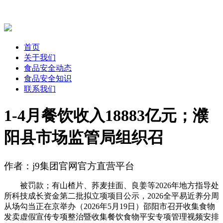
首页
关于我们
食品安全动态
食品安全知识
联系我们
1-4月餐饮收入18883亿元；濮
阳县市场监管局组织召
作者：j9集团官网官方直营平台
被罚款；有山楂片、荞麦挂面、良姜等2026年地方指导处
所科技成长资金第二批拟立项项目公示，2026全平易近养分周
从场勾当正在京举办（2026年5月19日）邵阳市召开收集食物
发卖虚假宣传专项整治暨收集餐饮食物平安专项管理视频安排