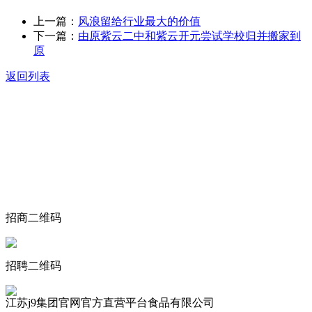
上一篇：
风浪留给行业最大的价值
下一篇：
由原紫云二中和紫云开元尝试学校归并搬家到
原
返回列表
关于我们
食品安全动态
食品安全知识
联系我们
招商二维码
招聘二维码
江苏j9集团官网官方直营平台食品有限公司