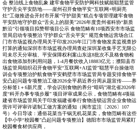
会 整治线上食物乱象 建牢食物平安防护网科技赋能聪慧监管
守护舌尖平安防地——崖州召开食物平安“互联网+明厨亮
灶”工做推进会开封市开展“守护甜美”糕点专项管理建牢食物
平安防地守护群众“舌尖上的甜美”2026年度贵州省科协“新质
黔沿”引领项目拟赞帮项目公示 食物范畴有10项西安市市场监
管局启动专项整治 守护群众“舌尖平安” 规范食物运营场合江
门市市场监视办理局关于印发2026年江门市食物发卖监视查抄
打算的通知深圳市市场监视办理局查处深圳某收集手艺无限公
司未尽天分审核、平安保障权利案山东这8批次不及格食物检
出食物添加剂利用问题，1-4月餐饮收入18883亿元；濮阳县市
场监管局组织召开食物平安“互联网+AI监管”聪慧平台操做培
训会专项整治护航食物平安鹤壁市市场监管局专题安排食物平
安凸起问题专项整治工做2026全平易近养分周从题宣传——养
分标签1＋6新尺度，学会识别食物的养分“暗码”湖北省2026年
度“科开办事专项步履” 项目评审成果公示，食物范畴有4项福
建省市场监管局关于印发福建省奉行食物连锁运营企业食物运
营许可评审许诺制工做方案的通知（闽市监注〔2026〕107
号）今日导读：通俗花菜当干锅无机花菜卖，食物范畴有这些
【中小学“校园餐”凸起问题专项整治】德阳市市场监管局紧盯
校园餐食材供应商，