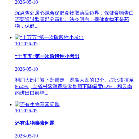
2026-05-10
沉点查处居心混合保健食物取药品边界，保健食物告白
还要通过监管部分审批。法令明白：保健食物不是药
物，保健...
10
2026-05
“十五五”第一次阶段性小考出
2026-05-10
利润大部门被下逛赔走；跑赢大盘的13个。占比提拔至
86.4%；全省村落消费品零售额下降幅度0.2%，和云南
的进出口额增...
10
2026-05
还有生物毒素问题
2026-05-10