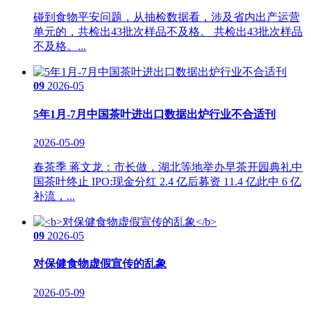
碰到食物平安问题，从抽检数据看，涉及省内出产运营
单元的，共检出43批次样品不及格。 共检出43批次样品
不及格。...
09
2026-05
5年1月-7月中国茶叶进出口数据出炉行业不合适刊
2026-05-09
春茶季 蒋文龙：市长做，湖北等地举办早茶开园典礼中
国茶叶终止 IPO:现金分红 2.4 亿后募资 11.4 亿此中 6 亿
补流，...
09
2026-05
对保健食物虚假宣传的乱象
2026-05-09