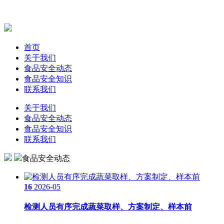
首页
关于我们
食品安全动态
食品安全知识
联系我们
关于我们
食品安全动态
食品安全知识
联系我们
食品安全动态
16
2026-05
检测人员有序完成蔬菜取样、方案制定、样本前