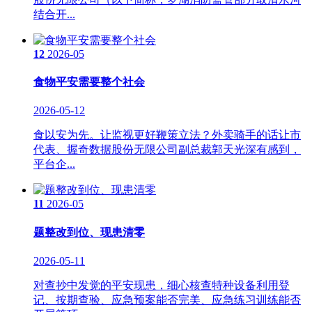
结合开...
12
2026-05
食物平安需要整个社会
2026-05-12
食以安为先。让监视更好鞭策立法？外卖骑手的话让市
代表、握奇数据股份无限公司副总裁郭天光深有感到，
平台企...
11
2026-05
题整改到位、现患清零
2026-05-11
对查抄中发觉的平安现患，细心核查特种设备利用登
记、按期查验、应急预案能否完美、应急练习训练能否