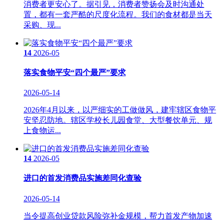
消费者更安心了。据引见，消费者赞扬会及时沟通处
置，都有一套严酷的尺度化流程。我们的食材都是当天
采购、现...
14
2026-05
落实食物平安“四个最严”要求
2026-05-14
2026年4月以来，以严细实的工做做风，建牢辖区食物平
安坚忍防地。辖区学校长儿园食堂、大型餐饮单元、规
上食物运...
14
2026-05
进口的首发消费品实施差同化查验
2026-05-14
当令提高创业贷款风险弥补金规模，帮力首发产物加速