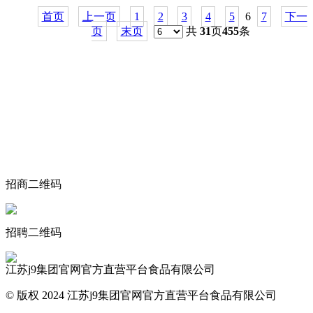
首页
上一页
1
2
3
4
5
6
7
下一
页
末页
共
31
页
455
条
关于我们
食品安全动态
食品安全知识
联系我们
招商二维码
招聘二维码
江苏j9集团官网官方直营平台食品有限公司
© 版权 2024 江苏j9集团官网官方直营平台食品有限公司