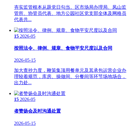
夯实监管根本从题党日勾当。区市场局办理局、凤山监
管所、协管员代表、地方公园社区党支部全体及网格员
代表共...
15
2026-05
按照法令、律例、规章、食物平安尺度以及合同
2026-05-15
加大查抄力度，鞭策集顶用餐单元及其承包运营企业办
理较着规范，库房、操做间、分餐间等环节场地场合，
出力处...
15
2026-05
者赞扬会及时沟通处置
2026-05-15