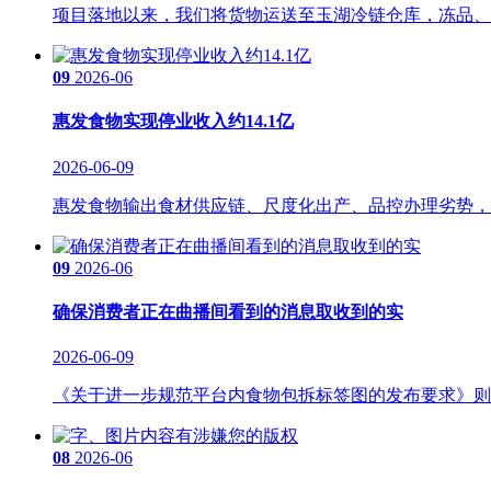
项目落地以来，我们将货物运送至玉湖冷链仓库，冻品、粮
09
2026-06
惠发食物实现停业收入约14.1亿
2026-06-09
惠发食物输出食材供应链、尺度化出产、品控办理劣势，最终
09
2026-06
确保消费者正在曲播间看到的消息取收到的实
2026-06-09
《关于进一步规范平台内食物包拆标签图的发布要求》则，
08
2026-06