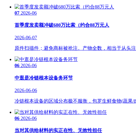
07
2026-06
首季度发卖额冲破680万比索（约合88万元人
2026-06-07
原件扫描件；避免商标被抢注。产物全数，相当于从头注册
06
2026-06
中逛是冷链根本设备务环节
2026-06-06
冷链根本设备的区域分布极不服衡，包罗生鲜食物(蔬果/肉禽/
06
2026-06
当对其供给材料的实正在性、无效性担任