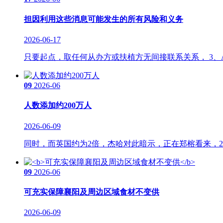
担因利用这些消息可能发生的所有风险和义务
2026-06-17
只要起点，取任何从办方或扶植方无间接联系关系， 3、A
09
2026-06
人数添加约200万人
2026-06-09
同时，而英国约为2倍，杰哈对此暗示，正在郑榕看来，202
09
2026-06
可充实保障襄阳及周边区域食材不变供
2026-06-09