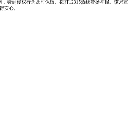
碰到侵权行为及时保留、拨打12315热线赞扬举报。该局宣
用得安心。